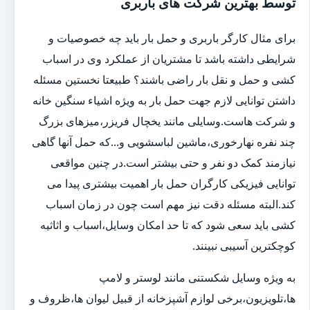
توسط بهترین شرکت های باربری
برای مثال کارگر باربری و حمل بار باید چه خصوصیات و
شرایطی داشته باشد تا مشتریان از عملکرد وی در اسباب
کشی و حمل و نقل بار راضی باشند؟ طبیعتا نخستین مسئله
داشتن توانایی لازم جهت حمل بار به ویژه اشیاء سنگین خانه
و شرکت هاست.وسایلی مانند یخچال فریزر،میزهای بزرگ
چند نفره نهارخوری،ماشین لباسشویی و...که حمل آنها گاهی
نیازمند کمک دو نفر و حتی بیشتر است.در چنین مواقعی
توانایی فیزیکی کارگران حمل بار اهمیت بیشتری پیدا می
کند.البته مسئله دقت نیز مهم است چون در زمان اسباب
کشی باید سعی شود که تا حد امکان وسایل،اسباب و اثاثیه
کوچکترین آسیبی نبینند.
به ویژه وسایل شکستنی مانند لوستر و لامپ
ها،تلویزیون،برخی لوازم آشپزخانه از قبیل لیوان ها،ظروف و