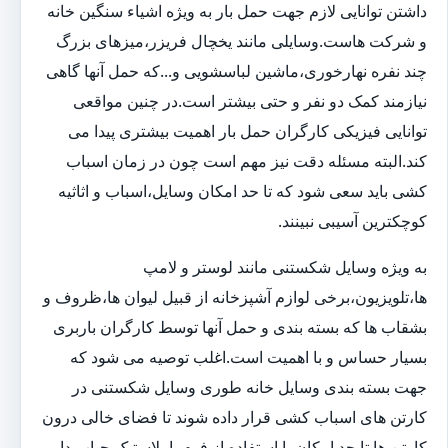
داشتن توانایی لازم جهت حمل بار به ویژه اشیاء سنگین خانه
و شرکت هاست.وسایلی مانند یخچال فریزر،میزهای بزرگ
چند نفره نهارخوری،ماشین لباسشویی و...که حمل آنها گاهی
نیازمند کمک دو نفر و حتی بیشتر است.در چنین مواقعی
توانایی فیزیکی کارگران حمل بار اهمیت بیشتری پیدا می
کند.البته مسئله دقت نیز مهم است چون در زمان اسباب
کشی باید سعی شود که تا حد امکان وسایل،اسباب و اثاثیه
کوچکترین آسیبی نبینند.
به ویژه وسایل شکستنی مانند لوستر و لامپ
ها،تلویزیون،برخی لوازم آشپزخانه از قبیل لیوان ها،ظروف و
بشقاب ها که بسته بندی و حمل آنها توسط کارگران باربری
بسیار حساس و با اهمیت است.اغلب توصیه می شود که
جهت بسته بندی وسایل خانه طوری وسایل شکستنی در
کارتن های اسباب کشی قرار داده شوند تا فضای خالی درون
کارتن ها تا حد امکان با استفاده از فوم یا پلاستیک حباب دار