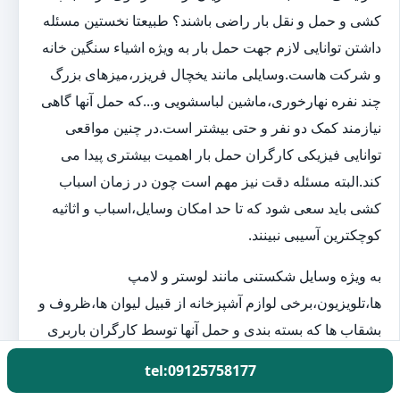
کشی و حمل و نقل بار راضی باشند؟ طبیعتا نخستین مسئله
داشتن توانایی لازم جهت حمل بار به ویژه اشیاء سنگین خانه
و شرکت هاست.وسایلی مانند یخچال فریزر،میزهای بزرگ
چند نفره نهارخوری،ماشین لباسشویی و...که حمل آنها گاهی
نیازمند کمک دو نفر و حتی بیشتر است.در چنین مواقعی
توانایی فیزیکی کارگران حمل بار اهمیت بیشتری پیدا می
کند.البته مسئله دقت نیز مهم است چون در زمان اسباب
کشی باید سعی شود که تا حد امکان وسایل،اسباب و اثاثیه
کوچکترین آسیبی نبینند.
به ویژه وسایل شکستنی مانند لوستر و لامپ
ها،تلویزیون،برخی لوازم آشپزخانه از قبیل لیوان ها،ظروف و
بشقاب ها که بسته بندی و حمل آنها توسط کارگران باربری
بسیار حساس و با اهمیت است.اغلب توصیه می شود که
tel:09125758177
جهت بسته بندی وسایل خانه طوری وسایل شکستنی در