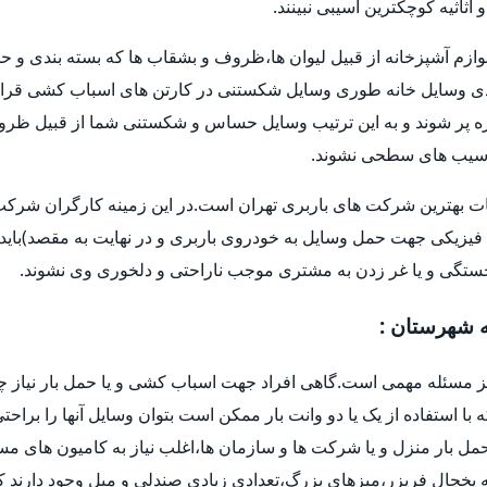
اثیه کوچکترین آسیبی نبینند.
وازم آشپزخانه از قبیل لیوان ها،ظروف و بشقاب ها که بسته بندی و حم
 وسایل خانه طوری وسایل شکستنی در کارتن های اسباب کشی قرار 
و غیره پر شوند و به این ترتیب وسایل حساس و شکستنی شما از قبیل ظر
ا آسیب های سطحی نشوند.
ات بهترین شرکت های باربری تهران است.در این زمینه کارگران شرکت ه
فیزیکی جهت حمل وسایل به خودروی باربری و در نهایت به مقصد)باید 
خستگی و یا غر زدن به مشتری موجب ناراحتی و دلخوری وی نشوند.
ه شهرستان :
یز مسئله مهمی است.گاهی افراد جهت اسباب کشی و یا حمل بار نیاز چ
ه با استفاده از یک یا دو وانت بار ممکن است بتوان وسایل آنها را براح
ل بار منزل و یا شرکت ها و سازمان ها،اغلب نیاز به کامیون های م
یخچال فریزر،میزهای بزرگ،تعدادی زیادی صندلی و مبل وجود دارند که 