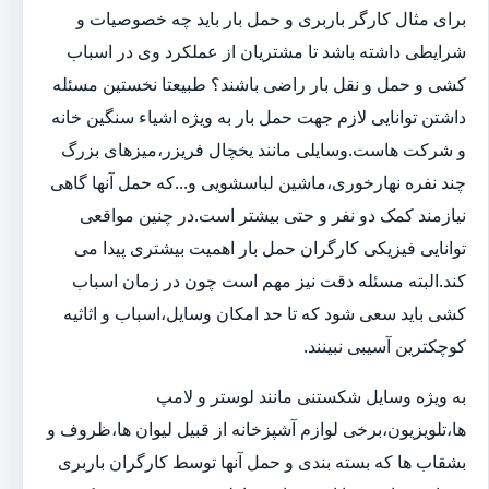
برای مثال کارگر باربری و حمل بار باید چه خصوصیات و
شرایطی داشته باشد تا مشتریان از عملکرد وی در اسباب
کشی و حمل و نقل بار راضی باشند؟ طبیعتا نخستین مسئله
داشتن توانایی لازم جهت حمل بار به ویژه اشیاء سنگین خانه
و شرکت هاست.وسایلی مانند یخچال فریزر،میزهای بزرگ
چند نفره نهارخوری،ماشین لباسشویی و...که حمل آنها گاهی
نیازمند کمک دو نفر و حتی بیشتر است.در چنین مواقعی
توانایی فیزیکی کارگران حمل بار اهمیت بیشتری پیدا می
کند.البته مسئله دقت نیز مهم است چون در زمان اسباب
کشی باید سعی شود که تا حد امکان وسایل،اسباب و اثاثیه
کوچکترین آسیبی نبینند.
به ویژه وسایل شکستنی مانند لوستر و لامپ
ها،تلویزیون،برخی لوازم آشپزخانه از قبیل لیوان ها،ظروف و
بشقاب ها که بسته بندی و حمل آنها توسط کارگران باربری