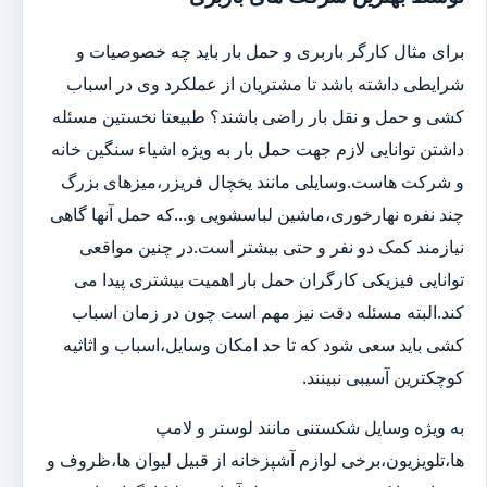
برای مثال کارگر باربری و حمل بار باید چه خصوصیات و
شرایطی داشته باشد تا مشتریان از عملکرد وی در اسباب
کشی و حمل و نقل بار راضی باشند؟ طبیعتا نخستین مسئله
داشتن توانایی لازم جهت حمل بار به ویژه اشیاء سنگین خانه
و شرکت هاست.وسایلی مانند یخچال فریزر،میزهای بزرگ
چند نفره نهارخوری،ماشین لباسشویی و...که حمل آنها گاهی
نیازمند کمک دو نفر و حتی بیشتر است.در چنین مواقعی
توانایی فیزیکی کارگران حمل بار اهمیت بیشتری پیدا می
کند.البته مسئله دقت نیز مهم است چون در زمان اسباب
کشی باید سعی شود که تا حد امکان وسایل،اسباب و اثاثیه
کوچکترین آسیبی نبینند.
به ویژه وسایل شکستنی مانند لوستر و لامپ
ها،تلویزیون،برخی لوازم آشپزخانه از قبیل لیوان ها،ظروف و