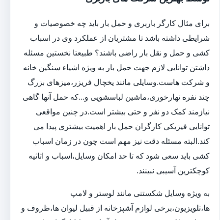
برای مثال کارگر باربری و حمل بار باید چه خصوصیات و
شرایطی داشته باشد تا مشتریان از عملکرد وی در اسباب
کشی و حمل و نقل بار راضی باشند؟ طبیعتا نخستین مسئله
داشتن توانایی لازم جهت حمل بار به ویژه اشیاء سنگین خانه
و شرکت هاست.وسایلی مانند یخچال فریزر،میزهای بزرگ
چند نفره نهارخوری،ماشین لباسشویی و...که حمل آنها گاهی
نیازمند کمک دو نفر و حتی بیشتر است.در چنین مواقعی
توانایی فیزیکی کارگران حمل بار اهمیت بیشتری پیدا می
کند.البته مسئله دقت نیز مهم است چون در زمان اسباب
کشی باید سعی شود که تا حد امکان وسایل،اسباب و اثاثیه
کوچکترین آسیبی نبینند.
به ویژه وسایل شکستنی مانند لوستر و لامپ
ها،تلویزیون،برخی لوازم آشپزخانه از قبیل لیوان ها،ظروف و