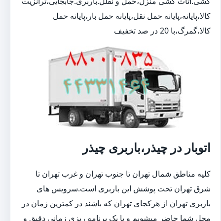
کشی.اثاث کشی منزل،حمل و نقلل.باربری.جابجایی،ترانزیت
کالا،پایانه،پایانه حمل نقل،پایانه حمل بار،پایانه حمل
کالا،گمرگ،با 20 در صد تخفیف
اتوبار در چیذر،باربری چیذر
کلیه مناطق شمال تهران تا جنوب تهران و غرب تهران تا
شرق تهران تحت پوشش این باربری است.سرویس های
باربری تهران از هرکجای تهران که باشند در کمترین زمان در
محل شما حاضر میشویم و با یک برنامه ریزی زمانی دقیق و