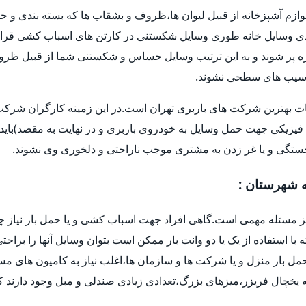
وازم آشپزخانه از قبیل لیوان ها،ظروف و بشقاب ها که بسته بندی و حم
 وسایل خانه طوری وسایل شکستنی در کارتن های اسباب کشی قرار 
و غیره پر شوند و به این ترتیب وسایل حساس و شکستنی شما از قبیل ظر
ا آسیب های سطحی نشوند.
ات بهترین شرکت های باربری تهران است.در این زمینه کارگران شرکت ه
فیزیکی جهت حمل وسایل به خودروی باربری و در نهایت به مقصد)باید 
خستگی و یا غر زدن به مشتری موجب ناراحتی و دلخوری وی نشوند.
ه شهرستان :
یز مسئله مهمی است.گاهی افراد جهت اسباب کشی و یا حمل بار نیاز چ
ه با استفاده از یک یا دو وانت بار ممکن است بتوان وسایل آنها را براح
ل بار منزل و یا شرکت ها و سازمان ها،اغلب نیاز به کامیون های م
یخچال فریزر،میزهای بزرگ،تعدادی زیادی صندلی و مبل وجود دارند که 