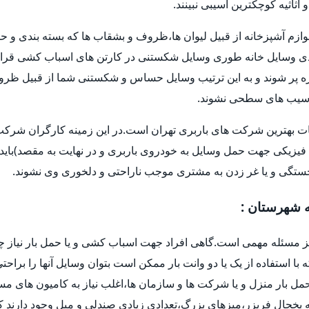
اثیه کوچکترین آسیبی نبینند.
وازم آشپزخانه از قبیل لیوان ها،ظروف و بشقاب ها که بسته بندی و حم
 وسایل خانه طوری وسایل شکستنی در کارتن های اسباب کشی قرار 
و غیره پر شوند و به این ترتیب وسایل حساس و شکستنی شما از قبیل ظر
ا آسیب های سطحی نشوند.
ات بهترین شرکت های باربری تهران است.در این زمینه کارگران شرکت ه
فیزیکی جهت حمل وسایل به خودروی باربری و در نهایت به مقصد)باید 
خستگی و یا غر زدن به مشتری موجب ناراحتی و دلخوری وی نشوند.
ه شهرستان :
یز مسئله مهمی است.گاهی افراد جهت اسباب کشی و یا حمل بار نیاز چ
ه با استفاده از یک یا دو وانت بار ممکن است بتوان وسایل آنها را براح
ل بار منزل و یا شرکت ها و سازمان ها،اغلب نیاز به کامیون های م
یخچال فریزر،میزهای بزرگ،تعدادی زیادی صندلی و مبل وجود دارند که 