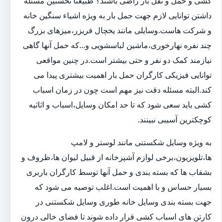
کشی و حمل و نقل بار راضی باشند؟ طبیعتا نخستین مسئله
داشتن توانایی لازم جهت حمل بار به ویژه اشیاء سنگین خانه
و شرکت هاست.وسایلی مانند یخچال فریزر،میزهای بزرگ
چند نفره نهارخوری،ماشین لباسشویی و...که حمل آنها گاهی
نیازمند کمک دو نفر و حتی بیشتر است.در چنین مواقعی
توانایی فیزیکی کارگران حمل بار اهمیت بیشتری پیدا می
کند.البته مسئله دقت نیز مهم است چون در زمان اسباب
کشی باید سعی شود که تا حد امکان وسایل،اسباب و اثاثیه
کوچکترین آسیبی نبینند.
به ویژه وسایل شکستنی مانند لوستر و لامپ
ها،تلویزیون،برخی لوازم آشپزخانه از قبیل لیوان ها،ظروف و
بشقاب ها که بسته بندی و حمل آنها توسط کارگران باربری
بسیار حساس و با اهمیت است.اغلب توصیه می شود که
جهت بسته بندی وسایل خانه طوری وسایل شکستنی در
کارتن های اسباب کشی قرار داده شوند تا فضای خالی درون