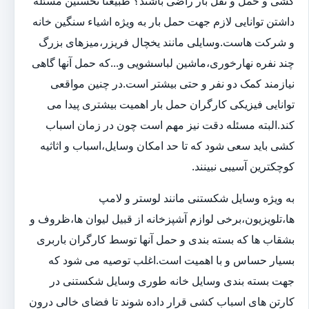
کشی و حمل و نقل بار راضی باشند؟ طبیعتا نخستین مسئله
داشتن توانایی لازم جهت حمل بار به ویژه اشیاء سنگین خانه
و شرکت هاست.وسایلی مانند یخچال فریزر،میزهای بزرگ
چند نفره نهارخوری،ماشین لباسشویی و...که حمل آنها گاهی
نیازمند کمک دو نفر و حتی بیشتر است.در چنین مواقعی
توانایی فیزیکی کارگران حمل بار اهمیت بیشتری پیدا می
کند.البته مسئله دقت نیز مهم است چون در زمان اسباب
کشی باید سعی شود که تا حد امکان وسایل،اسباب و اثاثیه
کوچکترین آسیبی نبینند.
به ویژه وسایل شکستنی مانند لوستر و لامپ
ها،تلویزیون،برخی لوازم آشپزخانه از قبیل لیوان ها،ظروف و
بشقاب ها که بسته بندی و حمل آنها توسط کارگران باربری
بسیار حساس و با اهمیت است.اغلب توصیه می شود که
جهت بسته بندی وسایل خانه طوری وسایل شکستنی در
کارتن های اسباب کشی قرار داده شوند تا فضای خالی درون