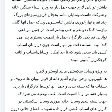
داشتن توانایی لازم جهت حمل بار به ویژه اشیاء سنگین خانه
و شرکت هاست.وسایلی مانند یخچال فریزر،میزهای بزرگ
چند نفره نهارخوری،ماشین لباسشویی و...که حمل آنها گاهی
نیازمند کمک دو نفر و حتی بیشتر است.در چنین مواقعی
توانایی فیزیکی کارگران حمل بار اهمیت بیشتری پیدا می
کند.البته مسئله دقت نیز مهم است چون در زمان اسباب
کشی باید سعی شود که تا حد امکان وسایل،اسباب و اثاثیه
کوچکترین آسیبی نبینند.
به ویژه وسایل شکستنی مانند لوستر و لامپ
ها،تلویزیون،برخی لوازم آشپزخانه از قبیل لیوان ها،ظروف و
بشقاب ها که بسته بندی و حمل آنها توسط کارگران باربری
بسیار حساس و با اهمیت است.اغلب توصیه می شود که
جهت بسته بندی وسایل خانه طوری وسایل شکستنی در
کارتن های اسباب کشی قرار داده شوند تا فضای خالی درون