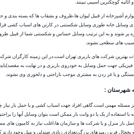
اثیه کوچکترین آسیبی نبینند.
وازم آشپزخانه از قبیل لیوان ها،ظروف و بشقاب ها که بسته بندی و حم
 وسایل خانه طوری وسایل شکستنی در کارتن های اسباب کشی قرار 
و غیره پر شوند و به این ترتیب وسایل حساس و شکستنی شما از قبیل ظر
ا آسیب های سطحی نشوند.
ات بهترین شرکت های باربری تهران است.در این زمینه کارگران شرکت ه
فیزیکی جهت حمل وسایل به خودروی باربری و در نهایت به مقصد)باید 
خستگی و یا غر زدن به مشتری موجب ناراحتی و دلخوری وی نشوند.
ه شهرستان :
یز مسئله مهمی است.گاهی افراد جهت اسباب کشی و یا حمل بار نیاز چ
ه با استفاده از یک یا دو وانت بار ممکن است بتوان وسایل آنها را براح
ل بار منزل و یا شرکت ها و سازمان ها،اغلب نیاز به کامیون های م
یخچال فریزر،میزهای بزرگ،تعدادی زیادی صندلی و مبل وجود دارند که 