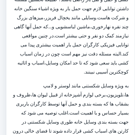
داشتن توانایی لازم جهت حمل بار به ویژه اشیاء سنگین خانه
و شرکت هاست.وسایلی مانند یخچال فریزر،میزهای بزرگ
چند نفره نهارخوری،ماشین لباسشویی و...که حمل آنها گاهی
نیازمند کمک دو نفر و حتی بیشتر است.در چنین مواقعی
توانایی فیزیکی کارگران حمل بار اهمیت بیشتری پیدا می
کند.البته مسئله دقت نیز مهم است چون در زمان اسباب
کشی باید سعی شود که تا حد امکان وسایل،اسباب و اثاثیه
کوچکترین آسیبی نبینند.
به ویژه وسایل شکستنی مانند لوستر و لامپ
ها،تلویزیون،برخی لوازم آشپزخانه از قبیل لیوان ها،ظروف و
بشقاب ها که بسته بندی و حمل آنها توسط کارگران باربری
بسیار حساس و با اهمیت است.اغلب توصیه می شود که
جهت بسته بندی وسایل خانه طوری وسایل شکستنی در
کارتن های اسباب کشی قرار داده شوند تا فضای خالی درون