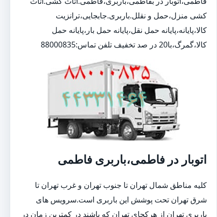
فاطمی،اتوبار در بفاطمی،باربری،فاطمی.اثاث کشی.اثاث
کشی منزل،حمل و نقلل.باربری.جابجایی،ترانزیت
کالا،پایانه،پایانه حمل نقل،پایانه حمل بار،پایانه حمل
کالا،گمرگ،با20 در صد تخفیف تلفن تماس:88000835
اتوبار در فاطمی،باربری فاطمی
کلیه مناطق شمال تهران تا جنوب تهران و غرب تهران تا
شرق تهران تحت پوشش این باربری است.سرویس های
باربری تهران از هرکجای تهران که باشند در کمترین زمان در