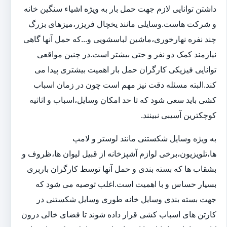
داشتن توانایی لازم جهت حمل بار به ویژه اشیاء سنگین خانه
و شرکت هاست.وسایلی مانند یخچال فریزر،میزهای بزرگ
چند نفره نهارخوری،ماشین لباسشویی و...که حمل آنها گاهی
نیازمند کمک دو نفر و حتی بیشتر است.در چنین مواقعی
توانایی فیزیکی کارگران حمل بار اهمیت بیشتری پیدا می
کند.البته مسئله دقت نیز مهم است چون در زمان اسباب
کشی باید سعی شود که تا حد امکان وسایل،اسباب و اثاثیه
کوچکترین آسیبی نبینند.
به ویژه وسایل شکستنی مانند لوستر و لامپ
ها،تلویزیون،برخی لوازم آشپزخانه از قبیل لیوان ها،ظروف و
بشقاب ها که بسته بندی و حمل آنها توسط کارگران باربری
بسیار حساس و با اهمیت است.اغلب توصیه می شود که
جهت بسته بندی وسایل خانه طوری وسایل شکستنی در
کارتن های اسباب کشی قرار داده شوند تا فضای خالی درون