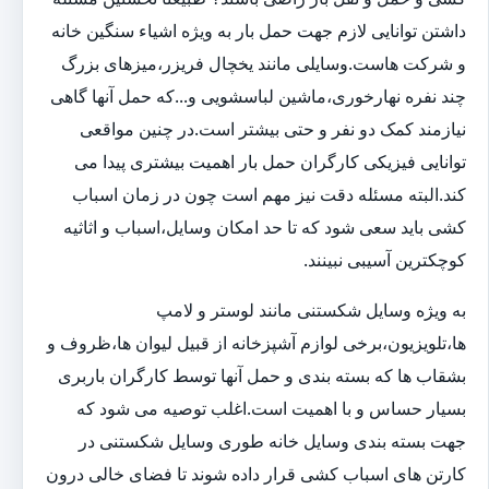
داشتن توانایی لازم جهت حمل بار به ویژه اشیاء سنگین خانه
و شرکت هاست.وسایلی مانند یخچال فریزر،میزهای بزرگ
چند نفره نهارخوری،ماشین لباسشویی و...که حمل آنها گاهی
نیازمند کمک دو نفر و حتی بیشتر است.در چنین مواقعی
توانایی فیزیکی کارگران حمل بار اهمیت بیشتری پیدا می
کند.البته مسئله دقت نیز مهم است چون در زمان اسباب
کشی باید سعی شود که تا حد امکان وسایل،اسباب و اثاثیه
کوچکترین آسیبی نبینند.
به ویژه وسایل شکستنی مانند لوستر و لامپ
ها،تلویزیون،برخی لوازم آشپزخانه از قبیل لیوان ها،ظروف و
بشقاب ها که بسته بندی و حمل آنها توسط کارگران باربری
بسیار حساس و با اهمیت است.اغلب توصیه می شود که
جهت بسته بندی وسایل خانه طوری وسایل شکستنی در
کارتن های اسباب کشی قرار داده شوند تا فضای خالی درون