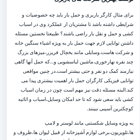
برای مثال کارگر باربری و حمل بار باید چه خصوصیات و
شرایطی داشته باشد تا مشتریان از عملکرد وی در اسباب
کشی و حمل و نقل بار راضی باشند؟ طبیعتا نخستین مسئله
داشتن توانایی لازم جهت حمل بار به ویژه اشیاء سنگین خانه
و شرکت هاست.وسایلی مانند یخچال فریزر،میزهای بزرگ
چند نفره نهارخوری،ماشین لباسشویی و...که حمل آنها گاهی
نیازمند کمک دو نفر و حتی بیشتر است.در چنین مواقعی
توانایی فیزیکی کارگران حمل بار اهمیت بیشتری پیدا می
کند.البته مسئله دقت نیز مهم است چون در زمان اسباب
کشی باید سعی شود که تا حد امکان وسایل،اسباب و اثاثیه
کوچکترین آسیبی نبینند.
به ویژه وسایل شکستنی مانند لوستر و لامپ
ها،تلویزیون،برخی لوازم آشپزخانه از قبیل لیوان ها،ظروف و