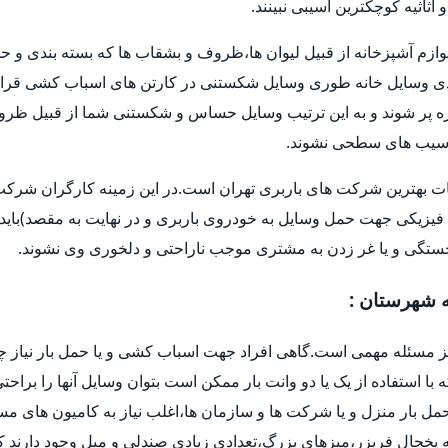
اثیه کوچکترین آسیبی نبینند.
وازم آشپزخانه از قبیل لیوان ها،ظروف و بشقاب ها که بسته بندی و حم
 وسایل خانه طوری وسایل شکستنی در کارتن های اسباب کشی قرار 
و غیره پر شوند و به این ترتیب وسایل حساس و شکستنی شما از قبیل ظر
ا آسیب های سطحی نشوند.
ات بهترین شرکت های باربری تهران است.در این زمینه کارگران شرکت ه
فیزیکی جهت حمل وسایل به خودروی باربری و در نهایت به مقصد)باید 
خستگی و یا غر زدن به مشتری موجب ناراحتی و دلخوری وی نشوند.
ه شهرستان :
یز مسئله مهمی است.گاهی افراد جهت اسباب کشی و یا حمل بار نیاز چ
ه با استفاده از یک یا دو وانت بار ممکن است بتوان وسایل آنها را براح
ل بار منزل و یا شرکت ها و سازمان ها،اغلب نیاز به کامیون های م
یخچال فریزر،میزهای بزرگ،تعدادی زیادی صندلی و مبل وجود دارند که 