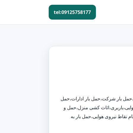
tel:09125758177
ری،حمل بار شرکت،حمل بار ادارات،حمل
هوایی،باربری،اثاث کشی منزل،حمل و
مام نقاط نیروی هوایی،حمل بار به