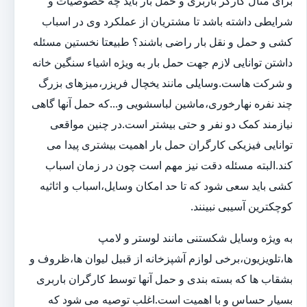
برای مثال کارگر باربری و حمل بار باید چه خصوصیات و
شرایطی داشته باشد تا مشتریان از عملکرد وی در اسباب
کشی و حمل و نقل بار راضی باشند؟ طبیعتا نخستین مسئله
داشتن توانایی لازم جهت حمل بار به ویژه اشیاء سنگین خانه
و شرکت هاست.وسایلی مانند یخچال فریزر،میزهای بزرگ
چند نفره نهارخوری،ماشین لباسشویی و...که حمل آنها گاهی
نیازمند کمک دو نفر و حتی بیشتر است.در چنین مواقعی
توانایی فیزیکی کارگران حمل بار اهمیت بیشتری پیدا می
کند.البته مسئله دقت نیز مهم است چون در زمان اسباب
کشی باید سعی شود که تا حد امکان وسایل،اسباب و اثاثیه
کوچکترین آسیبی نبینند.
به ویژه وسایل شکستنی مانند لوستر و لامپ
ها،تلویزیون،برخی لوازم آشپزخانه از قبیل لیوان ها،ظروف و
بشقاب ها که بسته بندی و حمل آنها توسط کارگران باربری
بسیار حساس و با اهمیت است.اغلب توصیه می شود که