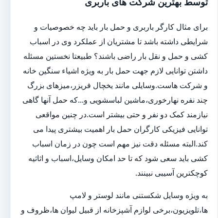
توسط بهترین شرکت های باربری
برای مثال کارگر باربری و حمل بار باید چه خصوصیات و
شرایطی داشته باشد تا مشتریان از عملکرد وی در اسباب
کشی و حمل و نقل بار راضی باشند؟ طبیعتا نخستین مسئله
داشتن توانایی لازم جهت حمل بار به ویژه اشیاء سنگین خانه
و شرکت هاست.وسایلی مانند یخچال فریزر،میزهای بزرگ
چند نفره نهارخوری،ماشین لباسشویی و...که حمل آنها گاهی
نیازمند کمک دو نفر و حتی بیشتر است.در چنین مواقعی
توانایی فیزیکی کارگران حمل بار اهمیت بیشتری پیدا می
کند.البته مسئله دقت نیز مهم است چون در زمان اسباب
کشی باید سعی شود که تا حد امکان وسایل،اسباب و اثاثیه
کوچکترین آسیبی نبینند.
به ویژه وسایل شکستنی مانند لوستر و لامپ
ها،تلویزیون،برخی لوازم آشپزخانه از قبیل لیوان ها،ظروف و