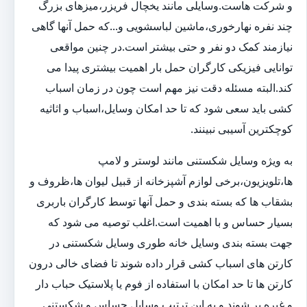
و شرکت هاست.وسایلی مانند یخچال فریزر،میزهای بزرگ
چند نفره نهارخوری،ماشین لباسشویی و...که حمل آنها گاهی
نیازمند کمک دو نفر و حتی بیشتر است.در چنین مواقعی
توانایی فیزیکی کارگران حمل بار اهمیت بیشتری پیدا می
کند.البته مسئله دقت نیز مهم است چون در زمان اسباب
کشی باید سعی شود که تا حد امکان وسایل،اسباب و اثاثیه
کوچکترین آسیبی نبینند.
به ویژه وسایل شکستنی مانند لوستر و لامپ
ها،تلویزیون،برخی لوازم آشپزخانه از قبیل لیوان ها،ظروف و
بشقاب ها که بسته بندی و حمل آنها توسط کارگران باربری
بسیار حساس و با اهمیت است.اغلب توصیه می شود که
جهت بسته بندی وسایل خانه طوری وسایل شکستنی در
کارتن های اسباب کشی قرار داده شوند تا فضای خالی درون
کارتن ها تا حد امکان با استفاده از فوم یا پلاستیک حباب دار
و غیره پر شوند و به این ترتیب وسایل حساس و شکستنی