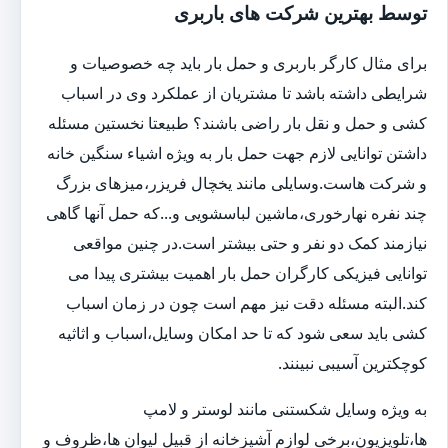
توسط بهترین شرکت های باربری
برای مثال کارگر باربری و حمل بار باید چه خصوصیات و
شرایطی داشته باشد تا مشتریان از عملکرد وی در اسباب
کشی و حمل و نقل بار راضی باشند؟ طبیعتا نخستین مسئله
داشتن توانایی لازم جهت حمل بار به ویژه اشیاء سنگین خانه
و شرکت هاست.وسایلی مانند یخچال فریزر،میزهای بزرگ
چند نفره نهارخوری،ماشین لباسشویی و...که حمل آنها گاهی
نیازمند کمک دو نفر و حتی بیشتر است.در چنین مواقعی
توانایی فیزیکی کارگران حمل بار اهمیت بیشتری پیدا می
کند.البته مسئله دقت نیز مهم است چون در زمان اسباب
کشی باید سعی شود که تا حد امکان وسایل،اسباب و اثاثیه
کوچکترین آسیبی نبینند.
به ویژه وسایل شکستنی مانند لوستر و لامپ
ها،تلویزیون،برخی لوازم آشپزخانه از قبیل لیوان ها،ظروف و