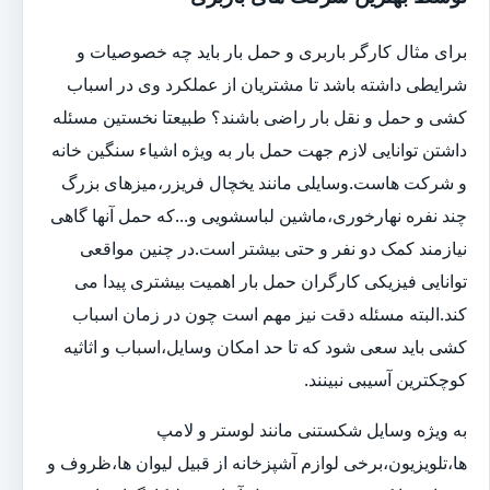
برای مثال کارگر باربری و حمل بار باید چه خصوصیات و
شرایطی داشته باشد تا مشتریان از عملکرد وی در اسباب
کشی و حمل و نقل بار راضی باشند؟ طبیعتا نخستین مسئله
داشتن توانایی لازم جهت حمل بار به ویژه اشیاء سنگین خانه
و شرکت هاست.وسایلی مانند یخچال فریزر،میزهای بزرگ
چند نفره نهارخوری،ماشین لباسشویی و...که حمل آنها گاهی
نیازمند کمک دو نفر و حتی بیشتر است.در چنین مواقعی
توانایی فیزیکی کارگران حمل بار اهمیت بیشتری پیدا می
کند.البته مسئله دقت نیز مهم است چون در زمان اسباب
کشی باید سعی شود که تا حد امکان وسایل،اسباب و اثاثیه
کوچکترین آسیبی نبینند.
به ویژه وسایل شکستنی مانند لوستر و لامپ
ها،تلویزیون،برخی لوازم آشپزخانه از قبیل لیوان ها،ظروف و