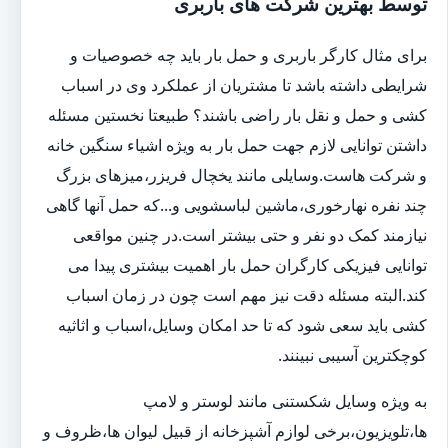
توسط بهترین شرکت های باربری
برای مثال کارگر باربری و حمل بار باید چه خصوصیات و
شرایطی داشته باشد تا مشتریان از عملکرد وی در اسباب
کشی و حمل و نقل بار راضی باشند؟ طبیعتا نخستین مسئله
داشتن توانایی لازم جهت حمل بار به ویژه اشیاء سنگین خانه
و شرکت هاست.وسایلی مانند یخچال فریزر،میزهای بزرگ
چند نفره نهارخوری،ماشین لباسشویی و...که حمل آنها گاهی
نیازمند کمک دو نفر و حتی بیشتر است.در چنین مواقعی
توانایی فیزیکی کارگران حمل بار اهمیت بیشتری پیدا می
کند.البته مسئله دقت نیز مهم است چون در زمان اسباب
کشی باید سعی شود که تا حد امکان وسایل،اسباب و اثاثیه
کوچکترین آسیبی نبینند.
به ویژه وسایل شکستنی مانند لوستر و لامپ
ها،تلویزیون،برخی لوازم آشپزخانه از قبیل لیوان ها،ظروف و