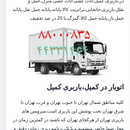
در،باربری،کمیل.اثاث کشی.اثاث کشی منزل،حمل و
نقلل.باربری.جابجایی،ترانزیت کالا،پایانه،پایانه حمل نقل،پایانه
حمل بار،پایانه حمل کالا،گمرگ،با 20 در صد تخفیف
اتوبار در کمیل،باربری کمیل
کلیه مناطق شمال تهران تا جنوب تهران و غرب تهران تا
شرق تهران تحت پوشش این باربری است.سرویس های
باربری تهران از هرکجای تهران که باشند در کمترین زمان در
محل شما حاضر میشویم و با یک برنامه ریزی زمانی دقیق و