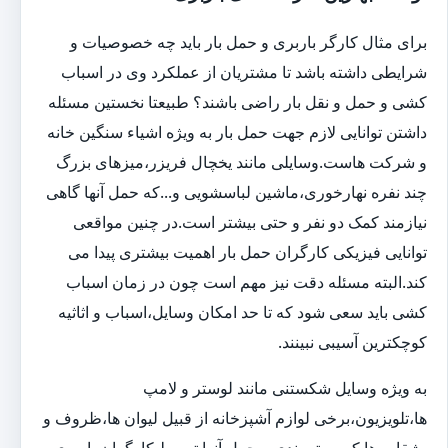
برای مثال کارگر باربری و حمل بار باید چه خصوصیات و
شرایطی داشته باشد تا مشتریان از عملکرد وی در اسباب
کشی و حمل و نقل بار راضی باشند؟ طبیعتا نخستین مسئله
داشتن توانایی لازم جهت حمل بار به ویژه اشیاء سنگین خانه
و شرکت هاست.وسایلی مانند یخچال فریزر،میزهای بزرگ
چند نفره نهارخوری،ماشین لباسشویی و...که حمل آنها گاهی
نیازمند کمک دو نفر و حتی بیشتر است.در چنین مواقعی
توانایی فیزیکی کارگران حمل بار اهمیت بیشتری پیدا می
کند.البته مسئله دقت نیز مهم است چون در زمان اسباب
کشی باید سعی شود که تا حد امکان وسایل،اسباب و اثاثیه
کوچکترین آسیبی نبینند.
به ویژه وسایل شکستنی مانند لوستر و لامپ
ها،تلویزیون،برخی لوازم آشپزخانه از قبیل لیوان ها،ظروف و