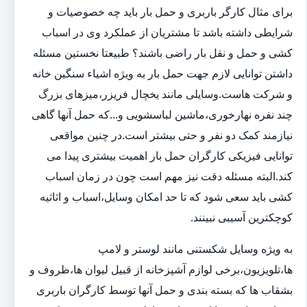
برای مثال کارگر باربری و حمل بار باید چه خصوصیات و
شرایطی داشته باشد تا مشتریان از عملکرد وی در اسباب
کشی و حمل و نقل بار راضی باشند؟ طبیعتا نخستین مسئله
داشتن توانایی لازم جهت حمل بار به ویژه اشیاء سنگین خانه
و شرکت هاست.وسایلی مانند یخچال فریزر،میزهای بزرگ
چند نفره نهارخوری،ماشین لباسشویی و...که حمل آنها گاهی
نیازمند کمک دو نفر و حتی بیشتر است.در چنین مواقعی
توانایی فیزیکی کارگران حمل بار اهمیت بیشتری پیدا می
کند.البته مسئله دقت نیز مهم است چون در زمان اسباب
کشی باید سعی شود که تا حد امکان وسایل،اسباب و اثاثیه
کوچکترین آسیبی نبینند.
به ویژه وسایل شکستنی مانند لوستر و لامپ
ها،تلویزیون،برخی لوازم آشپزخانه از قبیل لیوان ها،ظروف و
بشقاب ها که بسته بندی و حمل آنها توسط کارگران باربری