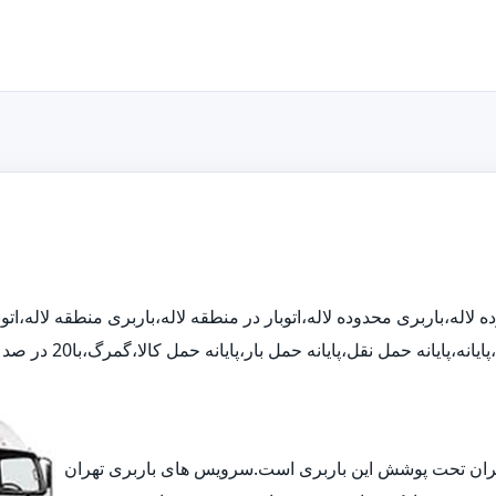
دوده لاله،باربری محدوده لاله،اتوبار در منطقه لاله،باربری منطقه لاله،اتوب
،پایانه حمل بار،پایانه حمل کالا،گمرگ،با20 در صد تخفیف تلفن تماس:66535118
تهران تحت پوشش این باربری است.سرویس های باربری تهران