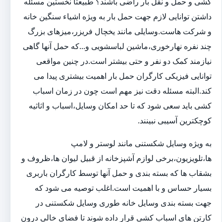
کشی و حمل و نقل بار راضی باشند؟ طبیعتا نخستین مسئله
داشتن توانایی لازم جهت حمل بار به ویژه اشیاء سنگین خانه
و شرکت هاست.وسایلی مانند یخچال فریزر،میزهای بزرگ
چند نفره نهارخوری،ماشین لباسشویی و...که حمل آنها گاهی
نیازمند کمک دو نفر و حتی بیشتر است.در چنین مواقعی
توانایی فیزیکی کارگران حمل بار اهمیت بیشتری پیدا می
کند.البته مسئله دقت نیز مهم است چون در زمان اسباب
کشی باید سعی شود که تا حد امکان وسایل،اسباب و اثاثیه
کوچکترین آسیبی نبینند.
به ویژه وسایل شکستنی مانند لوستر و لامپ
ها،تلویزیون،برخی لوازم آشپزخانه از قبیل لیوان ها،ظروف و
بشقاب ها که بسته بندی و حمل آنها توسط کارگران باربری
بسیار حساس و با اهمیت است.اغلب توصیه می شود که
جهت بسته بندی وسایل خانه طوری وسایل شکستنی در
کارتن های اسباب کشی قرار داده شوند تا فضای خالی درون