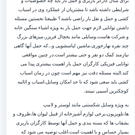
برای مثال کارگر باربری و حمل بار باید چه خصوصیات و
شرایطی داشته باشد تا مشتریان از عملکرد وی در اسباب
کشی و حمل و نقل بار راضی باشند؟ طبیعتا نخستین مسئله
داشتن توانایی لازم جهت حمل بار به ویژه اشیاء سنگین خانه
و شرکت هاست.وسایلی مانند یخچال فریزر،میزهای بزرگ
چند نفره نهارخوری،ماشین لباسشویی و...که حمل آنها گاهی
نیازمند کمک دو نفر و حتی بیشتر است.در چنین مواقعی
توانایی فیزیکی کارگران حمل بار اهمیت بیشتری پیدا می
کند.البته مسئله دقت نیز مهم است چون در زمان اسباب
کشی باید سعی شود که تا حد امکان وسایل،اسباب و اثاثیه
کوچکترین آسیبی نبینند.
به ویژه وسایل شکستنی مانند لوستر و لامپ
ها،تلویزیون،برخی لوازم آشپزخانه از قبیل لیوان ها،ظروف و
بشقاب ها که بسته بندی و حمل آنها توسط کارگران باربری
بسیار حساس و با اهمیت است.اغلب توصیه می شود که