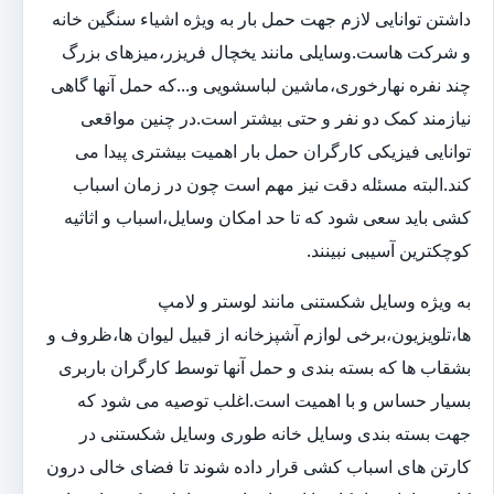
داشتن توانایی لازم جهت حمل بار به ویژه اشیاء سنگین خانه
و شرکت هاست.وسایلی مانند یخچال فریزر،میزهای بزرگ
چند نفره نهارخوری،ماشین لباسشویی و...که حمل آنها گاهی
نیازمند کمک دو نفر و حتی بیشتر است.در چنین مواقعی
توانایی فیزیکی کارگران حمل بار اهمیت بیشتری پیدا می
کند.البته مسئله دقت نیز مهم است چون در زمان اسباب
کشی باید سعی شود که تا حد امکان وسایل،اسباب و اثاثیه
کوچکترین آسیبی نبینند.
به ویژه وسایل شکستنی مانند لوستر و لامپ
ها،تلویزیون،برخی لوازم آشپزخانه از قبیل لیوان ها،ظروف و
بشقاب ها که بسته بندی و حمل آنها توسط کارگران باربری
بسیار حساس و با اهمیت است.اغلب توصیه می شود که
جهت بسته بندی وسایل خانه طوری وسایل شکستنی در
کارتن های اسباب کشی قرار داده شوند تا فضای خالی درون