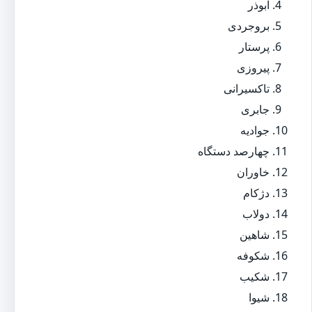
ابوذر
بروجردی
پرستار
پیروزی
تاکسیرانی
جابری
جوادیه
چهارصد دستگاه
خاوران
دژکام
دولاب
شاهین
شکوفه
شکیب
شیوا