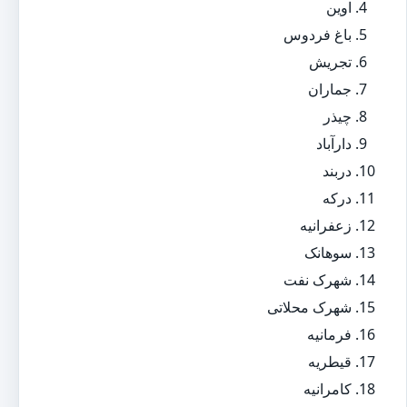
اوین
باغ فردوس
تجریش
جماران
چیذر
دارآباد
دربند
درکه
زعفرانیه
سوهانک
شهرک نفت
شهرک محلاتی
فرمانیه
قیطریه
کامرانیه