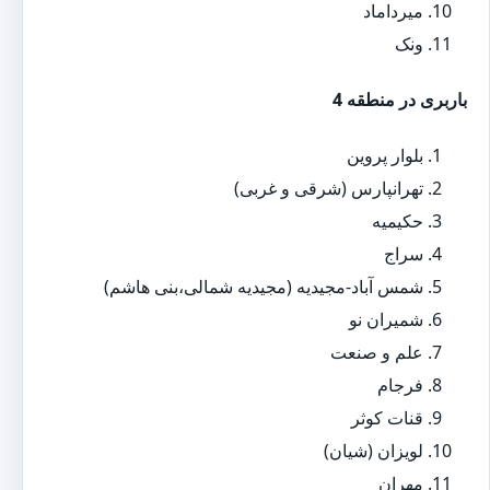
میرداماد
ونک
باربری در منطقه 4
بلوار پروین
تهرانپارس (شرقی و غربی)
حکیمیه
سراج
شمس آباد-مجیدیه (مجیدیه شمالی،بنی هاشم)
شمیران نو
علم و صنعت
فرجام
قنات کوثر
لویزان (شیان)
مهران