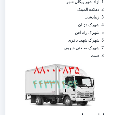
آزاد شهر-پیکان شهر
دهکده المپیک
زیبادشت
شهرک دژبان
شهرک راه آهن
شهرک شهید باقری
شهرک صنعتی شریف
همت