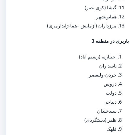
گیشا (کوی نصر)
همایونشهر
مرزداران (آزمایش –هما-ژاندارمری)
باربری در منطقه 3
اختیاریه (رستم آباد)
پاسداران
جردن-ولیعصر
دروس
دولت
دیباجی
سیدخندان
ظفر (دستگردی)
قلهک