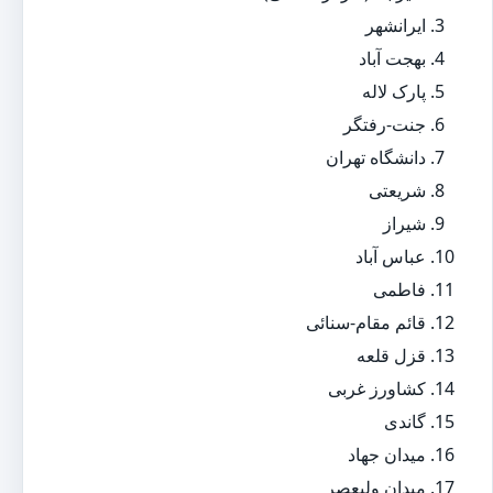
ایرانشهر
بهجت آباد
پارک لاله
جنت-رفتگر
دانشگاه تهران
شریعتی
شیراز
عباس آباد
فاطمی
قائم مقام-سنائی
قزل قلعه
کشاورز غربی
گاندی
میدان جهاد
میدان ولیعصر