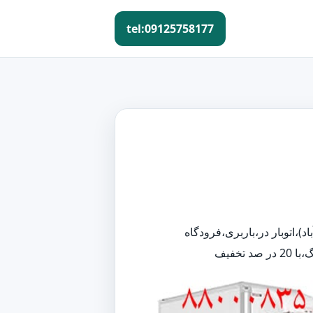
tel:09125758177
د)،اتوبار در،باربری،فرودگاه
خفیف