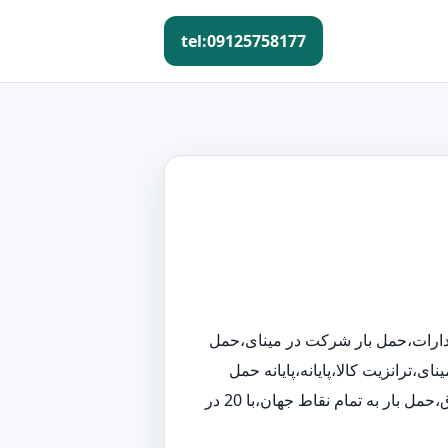
tel:09125758177
 ادارات،حمل بار شرکت در مینای،حمل
،ترانزیت کالا،پایانه،پایانه حمل
نقل،پایانه حمل بار،پایانه حمل کالا،گمرگ،حمل بار به شهرستان،حمل بار به تمام نقاط مینای،حمل بار به خارج از کشور،حمل بار به عراق،حمل بار به تمام نقاط جهان،با 20 در