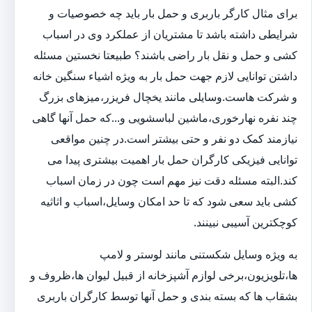
برای مثال کارگر باربری و حمل بار باید چه خصوصیات و
شرایطی داشته باشد تا مشتریان از عملکرد وی در اسباب
کشی و حمل و نقل بار راضی باشند؟ طبیعتا نخستین مسئله
داشتن توانایی لازم جهت حمل بار به ویژه اشیاء سنگین خانه
و شرکت هاست.وسایلی مانند یخچال فریزر،میزهای بزرگ
چند نفره نهارخوری،ماشین لباسشویی و...که حمل آنها گاهی
نیازمند کمک دو نفر و حتی بیشتر است.در چنین مواقعی
توانایی فیزیکی کارگران حمل بار اهمیت بیشتری پیدا می
کند.البته مسئله دقت نیز مهم است چون در زمان اسباب
کشی باید سعی شود که تا حد امکان وسایل،اسباب و اثاثیه
کوچکترین آسیبی نبینند.
به ویژه وسایل شکستنی مانند لوستر و لامپ
ها،تلویزیون،برخی لوازم آشپزخانه از قبیل لیوان ها،ظروف و
بشقاب ها که بسته بندی و حمل آنها توسط کارگران باربری