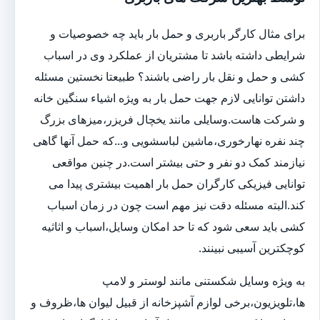
برای مثال کارگر باربری و حمل بار باید چه خصوصیات و
شرایطی داشته باشد تا مشتریان از عملکرد وی در اسباب
کشی و حمل و نقل بار راضی باشند؟ طبیعتا نخستین مسئله
داشتن توانایی لازم جهت حمل بار به ویژه اشیاء سنگین خانه
و شرکت هاست.وسایلی مانند یخچال فریزر،میزهای بزرگ
چند نفره نهارخوری،ماشین لباسشویی و...که حمل آنها گاهی
نیازمند کمک دو نفر و حتی بیشتر است.در چنین مواقعی
توانایی فیزیکی کارگران حمل بار اهمیت بیشتری پیدا می
کند.البته مسئله دقت نیز مهم است چون در زمان اسباب
کشی باید سعی شود که تا حد امکان وسایل،اسباب و اثاثیه
کوچکترین آسیبی نبینند.
به ویژه وسایل شکستنی مانند لوستر و لامپ
ها،تلویزیون،برخی لوازم آشپزخانه از قبیل لیوان ها،ظروف و