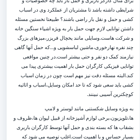
برای مثال کارگر باربری و حمل بار باید چه خصوصیات و
شرایطی داشته باشد تا مشتریان از عملکرد وی در اسباب
کشی و حمل و نقل بار راضی باشند؟ طبیعتا نخستین مسئله
داشتن توانایی لازم جهت حمل بار به ویژه اشیاء سنگین خانه
و شرکت هاست.وسایلی مانند یخچال فریزر،میزهای بزرگ
چند نفره نهارخوری،ماشین لباسشویی و...که حمل آنها گاهی
نیازمند کمک دو نفر و حتی بیشتر است.در چنین مواقعی
توانایی فیزیکی کارگران حمل بار اهمیت بیشتری پیدا می
کند.البته مسئله دقت نیز مهم است چون در زمان اسباب
کشی باید سعی شود که تا حد امکان وسایل،اسباب و اثاثیه
کوچکترین آسیبی نبینند.
به ویژه وسایل شکستنی مانند لوستر و لامپ
ها،تلویزیون،برخی لوازم آشپزخانه از قبیل لیوان ها،ظروف و
بشقاب ها که بسته بندی و حمل آنها توسط کارگران باربری
بسیار حساس و با اهمیت است.اغلب توصیه می شود که