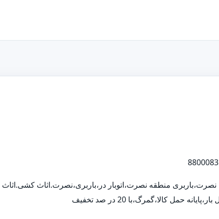
قه نصرت،باربری منطقه نصرت،اتوبار در،باربری،نصرت.اثاث کشی.اثا
نه حمل کالا،گمرگ،با 20 در صد تخفیف