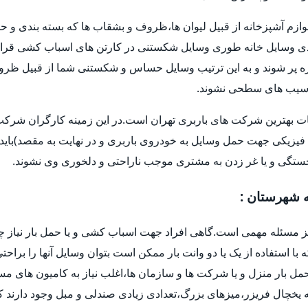
وازم آشپزخانه از قبیل لیوان ها،ظروف و بشقاب ها که بسته بندی و حم
 وسایل خانه طوری وسایل شکستنی در کارتن های اسباب کشی قرار 
و غیره پر شوند و به این ترتیب وسایل حساس و شکستنی شما از قبیل ظر
ا آسیب های سطحی نشوند.
ات بهترین شرکت های باربری تهران است.در این زمینه کارگران شرکت ه
فیزیکی جهت حمل وسایل به خودروی باربری و در نهایت به مقصد)باید 
خستگی و یا غر زدن به مشتری موجب ناراحتی و دلخوری وی نشوند.
ه شهرستان :
یز مسئله مهمی است.گاهی افراد جهت اسباب کشی و یا حمل بار نیاز چ
ه با استفاده از یک یا دو وانت بار ممکن است بتوان وسایل آنها را براح
ل بار منزل و یا شرکت ها و سازمان ها،اغلب نیاز به کامیون های م
یخچال فریزر،میزهای بزرگ،تعدادی زیادی صندلی و مبل وجود دارند که 