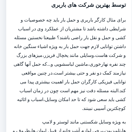
توسط بهترین شرکت های باربری
برای مثال کارگر باربری و حمل بار باید چه خصوصیات و
شرایطی داشته باشد تا مشتریان از عملکرد وی در اسباب
کشی و حمل و نقل بار راضی باشند؟ طبیعتا نخستین مسئله
داشتن توانایی لازم جهت حمل بار به ویژه اشیاء سنگین خانه
و شرکت هاست.وسایلی مانند یخچال فریزر،میزهای بزرگ
چند نفره نهارخوری،ماشین لباسشویی و...که حمل آنها گاهی
نیازمند کمک دو نفر و حتی بیشتر است.در چنین مواقعی
توانایی فیزیکی کارگران حمل بار اهمیت بیشتری پیدا می
کند.البته مسئله دقت نیز مهم است چون در زمان اسباب
کشی باید سعی شود که تا حد امکان وسایل،اسباب و اثاثیه
کوچکترین آسیبی نبینند.
به ویژه وسایل شکستنی مانند لوستر و لامپ
ها،تلویزیون،برخی لوازم آشپزخانه از قبیل لیوان ها،ظروف و