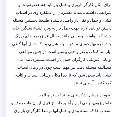
برای مثال کارگر باربری و حمل بار باید چه خصوصیات و
شرایطی داشته باشد تا مشتریان از عملکرد وی در اسباب
کشی و حمل و نقل بار راضی باشند؟ طبیعتا نخستین مسئله
داشتن توانایی لازم جهت حمل بار به ویژه اشیاء سنگین خانه
و شرکت هاست.وسایلی مانند یخچال فریزر،میزهای بزرگ
چند نفره نهارخوری،ماشین لباسشویی و...که حمل آنها گاهی
نیازمند کمک دو نفر و حتی بیشتر است.در چنین مواقعی
توانایی فیزیکی کارگران حمل بار اهمیت بیشتری پیدا می
کند.البته مسئله دقت نیز مهم است چون در زمان اسباب
کشی باید سعی شود که تا حد امکان وسایل،اسباب و اثاثیه
کوچکترین آسیبی نبینند.
به ویژه وسایل شکستنی مانند لوستر و لامپ
ها،تلویزیون،برخی لوازم آشپزخانه از قبیل لیوان ها،ظروف و
بشقاب ها که بسته بندی و حمل آنها توسط کارگران باربری