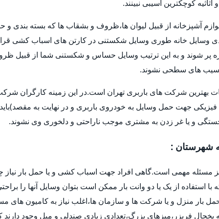
اثیه کوچکترین آسیبی نبینند.
وازم آشپزخانه از قبیل لیوان ها،ظروف و بشقاب ها که بسته بندی و حم
 وسایل خانه طوری وسایل شکستنی در کارتن های اسباب کشی قرار 
و غیره پر شوند و به این ترتیب وسایل حساس و شکستنی شما از قبیل ظر
ا آسیب های سطحی نشوند.
ات بهترین شرکت های باربری تهران است.در این زمینه کارگران شرکت ه
فیزیکی جهت حمل وسایل به خودروی باربری و در نهایت به مقصد)باید 
خستگی و یا غر زدن به مشتری موجب ناراحتی و دلخوری وی نشوند.
ه شهرستان :
یز مسئله مهمی است.گاهی افراد جهت اسباب کشی و یا حمل بار نیاز چ
ه با استفاده از یک یا دو وانت بار ممکن است بتوان وسایل آنها را براح
ل بار منزل و یا شرکت ها و سازمان ها،اغلب نیاز به کامیون های م
یخچال فریزر،میزهای بزرگ،تعدادی زیادی صندلی و مبل وجود دارند که 