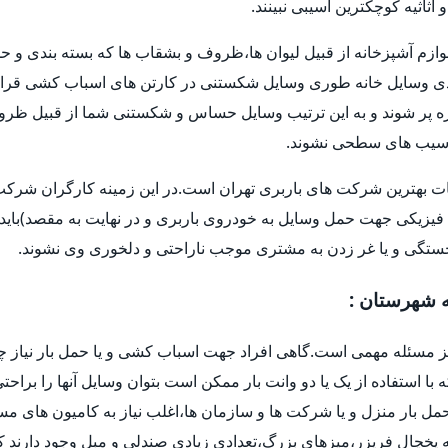
اثیه کوچکترین آسیبی نبینند.
وازم آشپزخانه از قبیل لیوان ها،ظروف و بشقاب ها که بسته بندی و حم
 وسایل خانه طوری وسایل شکستنی در کارتن های اسباب کشی قرار 
و غیره پر شوند و به این ترتیب وسایل حساس و شکستنی شما از قبیل ظر
ا آسیب های سطحی نشوند.
ات بهترین شرکت های باربری تهران است.در این زمینه کارگران شرکت ه
فیزیکی جهت حمل وسایل به خودروی باربری و در نهایت به مقصد)باید 
خستگی و یا غر زدن به مشتری موجب ناراحتی و دلخوری وی نشوند.
ه شهرستان :
یز مسئله مهمی است.گاهی افراد جهت اسباب کشی و یا حمل بار نیاز چ
ه با استفاده از یک یا دو وانت بار ممکن است بتوان وسایل آنها را براح
ل بار منزل و یا شرکت ها و سازمان ها،اغلب نیاز به کامیون های م
یخچال فریزر،میزهای بزرگ،تعدادی زیادی صندلی و مبل وجود دارند که 