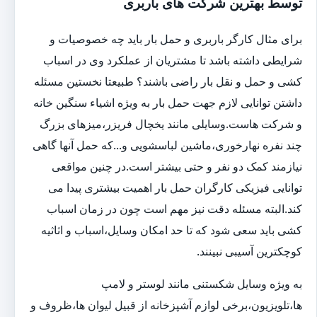
توسط بهترین شرکت های باربری
برای مثال کارگر باربری و حمل بار باید چه خصوصیات و
شرایطی داشته باشد تا مشتریان از عملکرد وی در اسباب
کشی و حمل و نقل بار راضی باشند؟ طبیعتا نخستین مسئله
داشتن توانایی لازم جهت حمل بار به ویژه اشیاء سنگین خانه
و شرکت هاست.وسایلی مانند یخچال فریزر،میزهای بزرگ
چند نفره نهارخوری،ماشین لباسشویی و...که حمل آنها گاهی
نیازمند کمک دو نفر و حتی بیشتر است.در چنین مواقعی
توانایی فیزیکی کارگران حمل بار اهمیت بیشتری پیدا می
کند.البته مسئله دقت نیز مهم است چون در زمان اسباب
کشی باید سعی شود که تا حد امکان وسایل،اسباب و اثاثیه
کوچکترین آسیبی نبینند.
به ویژه وسایل شکستنی مانند لوستر و لامپ
ها،تلویزیون،برخی لوازم آشپزخانه از قبیل لیوان ها،ظروف و