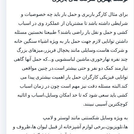
برای مثال کارگر باربری و حمل بار باید چه خصوصیات و
شرایطی داشته باشد تا مشتریان از عملکرد وی در اسباب
کشی و حمل و نقل بار راضی باشند؟ طبیعتا نخستین مسئله
داشتن توانایی لازم جهت حمل بار به ویژه اشیاء سنگین خانه
و شرکت هاست.وسایلی مانند یخچال فریزر،میزهای بزرگ
چند نفره نهارخوری،ماشین لباسشویی و...که حمل آنها گاهی
نیازمند کمک دو نفر و حتی بیشتر است.در چنین مواقعی
توانایی فیزیکی کارگران حمل بار اهمیت بیشتری پیدا می
کند.البته مسئله دقت نیز مهم است چون در زمان اسباب
کشی باید سعی شود که تا حد امکان وسایل،اسباب و اثاثیه
کوچکترین آسیبی نبینند.
به ویژه وسایل شکستنی مانند لوستر و لامپ
ها،تلویزیون،برخی لوازم آشپزخانه از قبیل لیوان ها،ظروف و