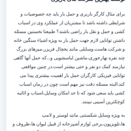
برای مثال کارگر باربری و حمل بار باید چه خصوصیات و
شرایطی داشته باشد تا مشتریان از عملکرد وی در اسباب
کشی و حمل و نقل بار راضی باشند؟ طبیعتا نخستین مسئله
داشتن توانایی لازم جهت حمل بار به ویژه اشیاء سنگین خانه
و شرکت هاست.وسایلی مانند یخچال فریزر،میزهای بزرگ
چند نفره نهارخوری،ماشین لباسشویی و...که حمل آنها گاهی
نیازمند کمک دو نفر و حتی بیشتر است.در چنین مواقعی
توانایی فیزیکی کارگران حمل بار اهمیت بیشتری پیدا می
کند.البته مسئله دقت نیز مهم است چون در زمان اسباب
کشی باید سعی شود که تا حد امکان وسایل،اسباب و اثاثیه
کوچکترین آسیبی نبینند.
به ویژه وسایل شکستنی مانند لوستر و لامپ
ها،تلویزیون،برخی لوازم آشپزخانه از قبیل لیوان ها،ظروف و