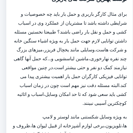
برای مثال کارگر باربری و حمل بار باید چه خصوصیات و
شرایطی داشته باشد تا مشتریان از عملکرد وی در اسباب
کشی و حمل و نقل بار راضی باشند؟ طبیعتا نخستین مسئله
داشتن توانایی لازم جهت حمل بار به ویژه اشیاء سنگین خانه
و شرکت هاست.وسایلی مانند یخچال فریزر،میزهای بزرگ
چند نفره نهارخوری،ماشین لباسشویی و...که حمل آنها گاهی
نیازمند کمک دو نفر و حتی بیشتر است.در چنین مواقعی
توانایی فیزیکی کارگران حمل بار اهمیت بیشتری پیدا می
کند.البته مسئله دقت نیز مهم است چون در زمان اسباب
کشی باید سعی شود که تا حد امکان وسایل،اسباب و اثاثیه
کوچکترین آسیبی نبینند.
به ویژه وسایل شکستنی مانند لوستر و لامپ
ها،تلویزیون،برخی لوازم آشپزخانه از قبیل لیوان ها،ظروف و