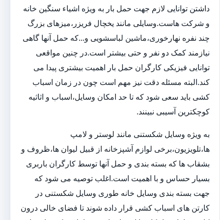
داشتن توانایی لازم جهت حمل بار به ویژه اشیاء سنگین خانه
و شرکت هاست.وسایلی مانند یخچال فریزر،میزهای بزرگ
چند نفره نهارخوری،ماشین لباسشویی و...که حمل آنها گاهی
نیازمند کمک دو نفر و حتی بیشتر است.در چنین مواقعی
توانایی فیزیکی کارگران حمل بار اهمیت بیشتری پیدا می
کند.البته مسئله دقت نیز مهم است چون در زمان اسباب
کشی باید سعی شود که تا حد امکان وسایل،اسباب و اثاثیه
کوچکترین آسیبی نبینند.
به ویژه وسایل شکستنی مانند لوستر و لامپ
ها،تلویزیون،برخی لوازم آشپزخانه از قبیل لیوان ها،ظروف و
بشقاب ها که بسته بندی و حمل آنها توسط کارگران باربری
بسیار حساس و با اهمیت است.اغلب توصیه می شود که
جهت بسته بندی وسایل خانه طوری وسایل شکستنی در
کارتن های اسباب کشی قرار داده شوند تا فضای خالی درون