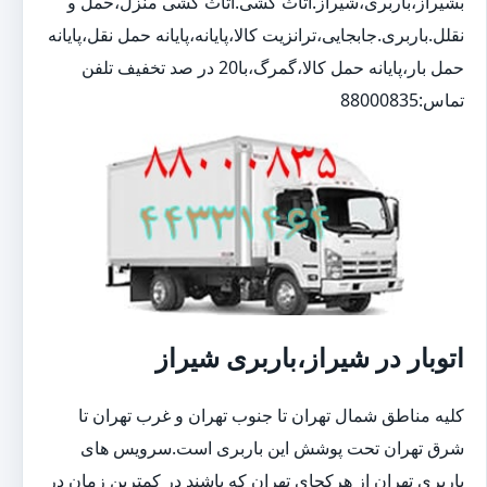
بشیراز،باربری،شیراز.اثاث کشی.اثاث کشی منزل،حمل و
نقلل.باربری.جابجایی،ترانزیت کالا،پایانه،پایانه حمل نقل،پایانه
حمل بار،پایانه حمل کالا،گمرگ،با20 در صد تخفیف تلفن
تماس:88000835
اتوبار در شیراز،باربری شیراز
کلیه مناطق شمال تهران تا جنوب تهران و غرب تهران تا
شرق تهران تحت پوشش این باربری است.سرویس های
باربری تهران از هرکجای تهران که باشند در کمترین زمان در