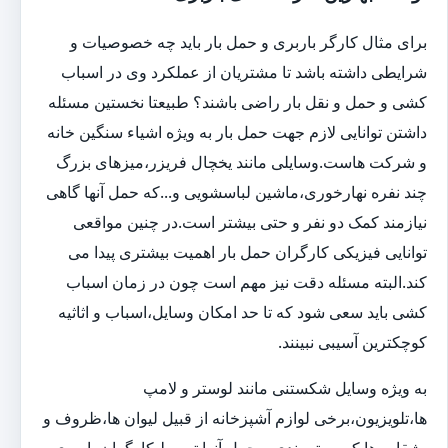
برای مثال کارگر باربری و حمل بار باید چه خصوصیات و
شرایطی داشته باشد تا مشتریان از عملکرد وی در اسباب
کشی و حمل و نقل بار راضی باشند؟ طبیعتا نخستین مسئله
داشتن توانایی لازم جهت حمل بار به ویژه اشیاء سنگین خانه
و شرکت هاست.وسایلی مانند یخچال فریزر،میزهای بزرگ
چند نفره نهارخوری،ماشین لباسشویی و...که حمل آنها گاهی
نیازمند کمک دو نفر و حتی بیشتر است.در چنین مواقعی
توانایی فیزیکی کارگران حمل بار اهمیت بیشتری پیدا می
کند.البته مسئله دقت نیز مهم است چون در زمان اسباب
کشی باید سعی شود که تا حد امکان وسایل،اسباب و اثاثیه
کوچکترین آسیبی نبینند.
به ویژه وسایل شکستنی مانند لوستر و لامپ
ها،تلویزیون،برخی لوازم آشپزخانه از قبیل لیوان ها،ظروف و