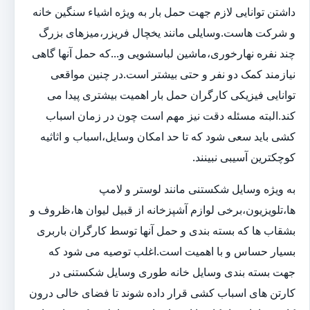
داشتن توانایی لازم جهت حمل بار به ویژه اشیاء سنگین خانه
و شرکت هاست.وسایلی مانند یخچال فریزر،میزهای بزرگ
چند نفره نهارخوری،ماشین لباسشویی و...که حمل آنها گاهی
نیازمند کمک دو نفر و حتی بیشتر است.در چنین مواقعی
توانایی فیزیکی کارگران حمل بار اهمیت بیشتری پیدا می
کند.البته مسئله دقت نیز مهم است چون در زمان اسباب
کشی باید سعی شود که تا حد امکان وسایل،اسباب و اثاثیه
کوچکترین آسیبی نبینند.
به ویژه وسایل شکستنی مانند لوستر و لامپ
ها،تلویزیون،برخی لوازم آشپزخانه از قبیل لیوان ها،ظروف و
بشقاب ها که بسته بندی و حمل آنها توسط کارگران باربری
بسیار حساس و با اهمیت است.اغلب توصیه می شود که
جهت بسته بندی وسایل خانه طوری وسایل شکستنی در
کارتن های اسباب کشی قرار داده شوند تا فضای خالی درون