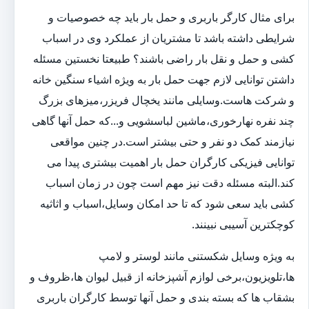
برای مثال کارگر باربری و حمل بار باید چه خصوصیات و
شرایطی داشته باشد تا مشتریان از عملکرد وی در اسباب
کشی و حمل و نقل بار راضی باشند؟ طبیعتا نخستین مسئله
داشتن توانایی لازم جهت حمل بار به ویژه اشیاء سنگین خانه
و شرکت هاست.وسایلی مانند یخچال فریزر،میزهای بزرگ
چند نفره نهارخوری،ماشین لباسشویی و...که حمل آنها گاهی
نیازمند کمک دو نفر و حتی بیشتر است.در چنین مواقعی
توانایی فیزیکی کارگران حمل بار اهمیت بیشتری پیدا می
کند.البته مسئله دقت نیز مهم است چون در زمان اسباب
کشی باید سعی شود که تا حد امکان وسایل،اسباب و اثاثیه
کوچکترین آسیبی نبینند.
به ویژه وسایل شکستنی مانند لوستر و لامپ
ها،تلویزیون،برخی لوازم آشپزخانه از قبیل لیوان ها،ظروف و
بشقاب ها که بسته بندی و حمل آنها توسط کارگران باربری